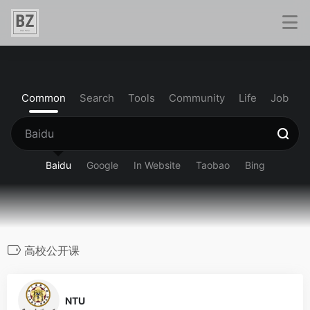
Common
Search
Tools
Community
Life
Job
Baidu
Google
In Website
Taobao
Bing
高校公开课
0
NTU