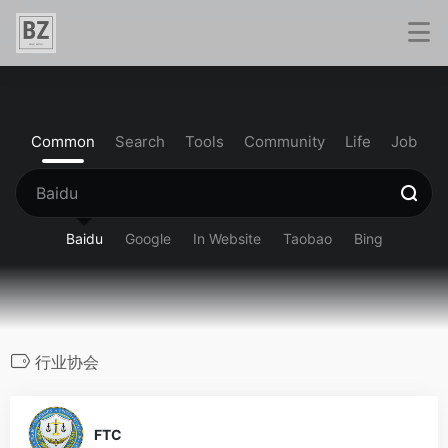
Common
Search
Tools
Community
Life
Job
Baidu
Google
In Website
Taobao
Bing
行业协会
0
FTC